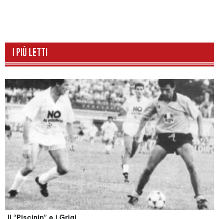
I PIÙ LETTI
Il “Piscinin” e i Grigi