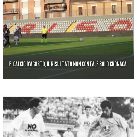
E’ CALCIO D’AGOSTO, IL RISULTATO NON CONTA, È SOLO CRONACA