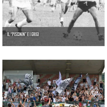
IL “PISCININ” E I GRIGI